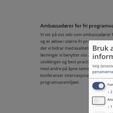
Ambassadører for fri programv
Vi ser på oss selv som ambassadører 
og er aktive i større fri programvare-
Bruk 
der vi bidrar med kvalitetssikring og k
infor
løsninger vi benytter oss av. Metodene
utviklingen og best-practice vi benytte
Velg tjenest
med andre på åpne seminar i våre kon
personverne
konferanser internasjonalt, og kode pub
programvaremiljøet.
Fun
↓
2
Ana
↓
1