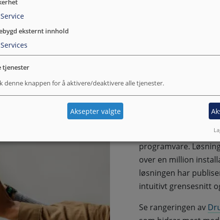
kerhet
Service
ebygd eksternt innhold
Services
e tjenester
k denne knappen for å aktivere/deaktivere alle tjenester.
Aksepter valgte
Ak
Om Drupal
La
Drupal
er et rammev
programvare. Løsning
over en million instal
løsningen har publise
intuitivt grensesnitt 
Se rangeringen av
Dru