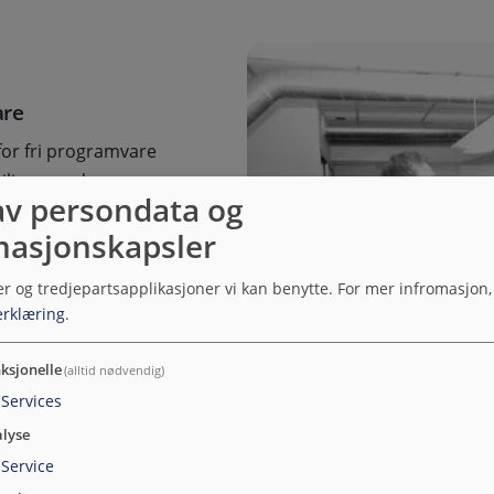
are
for fri programvare
miljøer verden over
av persondata og
ode til prosjekter og
masjonskapsler
 vi bruker,
r i Ramsalt deler vi
er og tredjepartsapplikasjoner vi kan benytte.
For mer infromasjon,
torlokaler, kurs og
rklæring
.
liseres til fri
ksjonelle
(alltid nødvendig)
Services
lyse
Service