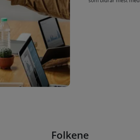
som bidrar mest med 
Folkene