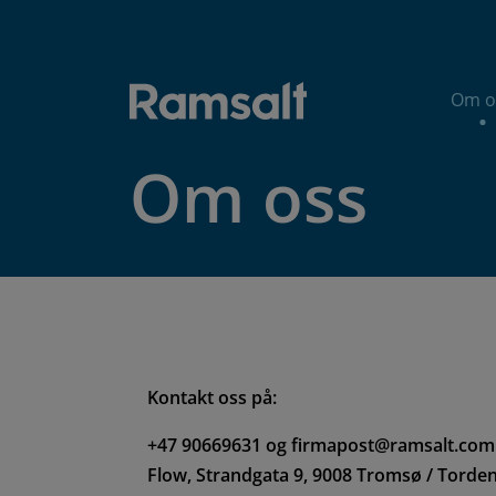
Hopp
til
hovedinnhold
Om o
Om oss
Kontakt oss på:
+47 90669631 og firmapost@ramsalt.com
Flow, Strandgata 9, 9008 Tromsø / Torden