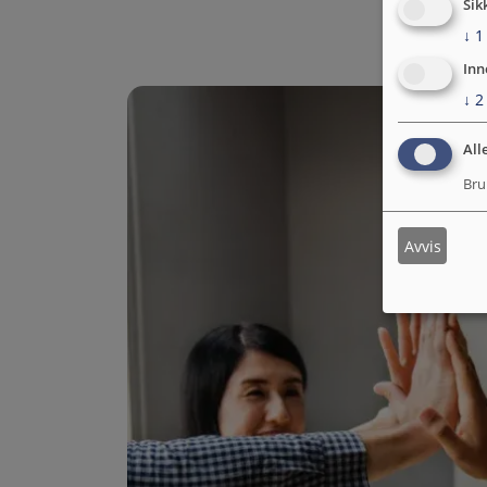
Sik
↓
1
Inn
↓
2
All
Bru
Avvis