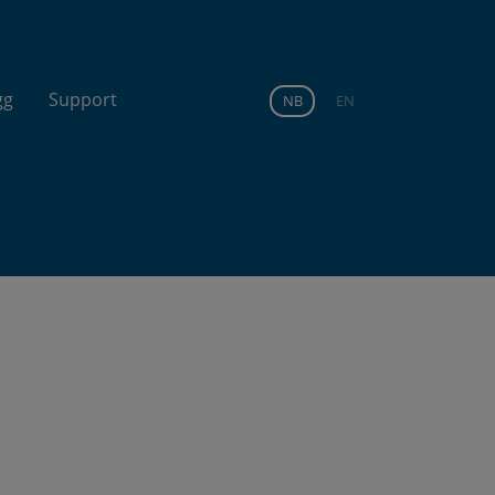
gg
Support
NB
EN