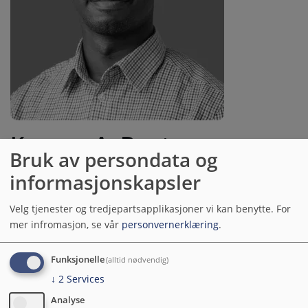
Kwame A. Boateng
Bruk av persondata og
Drupalutvikler
informasjonskapsler
Velg tjenester og tredjepartsapplikasjoner vi kan benytte.
For
mer infromasjon, se vår
personvernerklæring
.
kwame@ramsalt.com
Funksjonelle
(alltid nødvendig)
↓
2
Services
Kwame is a full stack developer who has worked with
many technologies and frameworks in different parts
Analyse