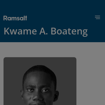
Hopp
til
hovedinnhold
Togg
Kwame A. Boateng