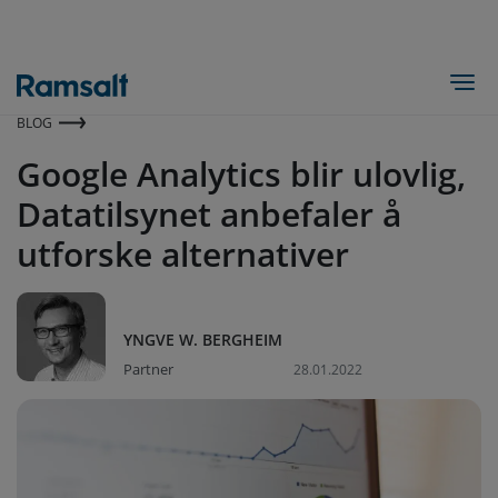
Hopp
til
hovedinnhold
Togg
BLOG
Google Analytics blir ulovlig,
Datatilsynet anbefaler å
utforske alternativer
YNGVE W. BERGHEIM
Partner
28.01.2022