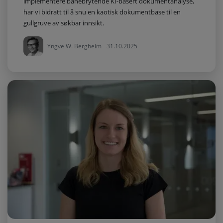
implementere banebrytende KI-basert dokumentanalyse,
har vi bidratt til å snu en kaotisk dokumentbase til en
gullgruve av søkbar innsikt.
Yngve W. Bergheim
31.10.2025