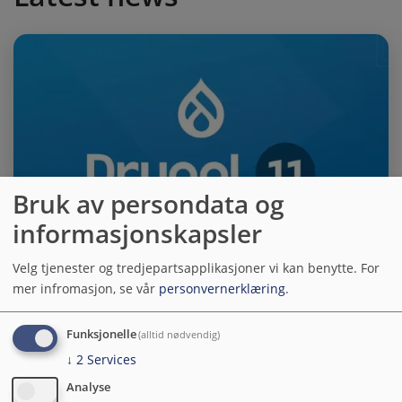
Bruk av persondata og
informasjonskapsler
Velg tjenester og tredjepartsapplikasjoner vi kan benytte.
For
Hva er nytt i Drupal 11?
mer infromasjon, se vår
personvernerklæring
.
Enda raskere, klar for AI og bygg sider uten kode, les hva
Funksjonelle
(alltid nødvendig)
som er nytt i Drupal 11!
↓
2
Services
Analyse
Yngve W. Bergheim
16.06.2026