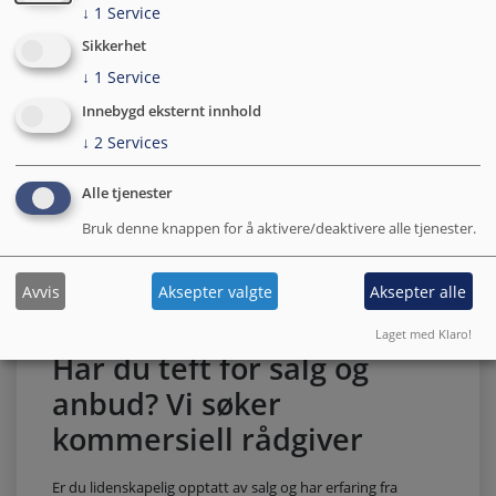
↓
1
Service
Sikkerhet
↓
1
Service
Innebygd eksternt innhold
↓
2
Services
Alle tjenester
Bruk denne knappen for å aktivere/deaktivere alle tjenester.
Avvis
Aksepter valgte
Aksepter alle
Laget med Klaro!
Har du teft for salg og
anbud? Vi søker
kommersiell rådgiver
Er du lidenskapelig opptatt av salg og har erfaring fra