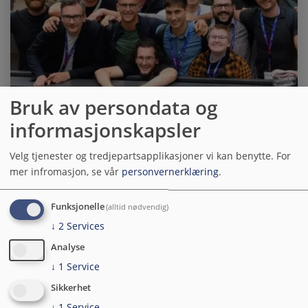
Bruk av persondata og
informasjonskapsler
Har du teft for salg og
anbud? Vi søker
Velg tjenester og tredjepartsapplikasjoner vi kan benytte.
For
kommersiell rådgiver
mer infromasjon, se vår
personvernerklæring
.
Er du lidenskapelig opptatt av salg og har erfaring fra
Funksjonelle
(alltid nødvendig)
offentlige anbud? Vi ser etter en proaktiv, strategisk person
↓
2
Services
til å bli med i teamet vårt og forbedre salgsarbeidet vårt. Er
Analyse
det du?
↓
1
Service
Yngve W. Bergheim
20.05.2026
Sikkerhet
↓
1
Service