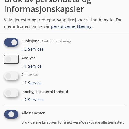
offentlige anbud? Vi ser etter en proaktiv, strategisk person
informasjonskapsler
til å bli med i teamet vårt og forbedre salgsarbeidet vårt. Er
det du?
Velg tjenester og tredjepartsapplikasjoner vi kan benytte.
For
mer infromasjon, se vår
personvernerklæring
.
Yngve W. Bergheim
20.05.2026
Funksjonelle
(alltid nødvendig)
↓
2
Services
Analyse
↓
1
Service
Sikkerhet
↓
1
Service
Innebygd eksternt innhold
↓
2
Services
Alle tjenester
Bruk denne knappen for å aktivere/deaktivere alle tjenester.