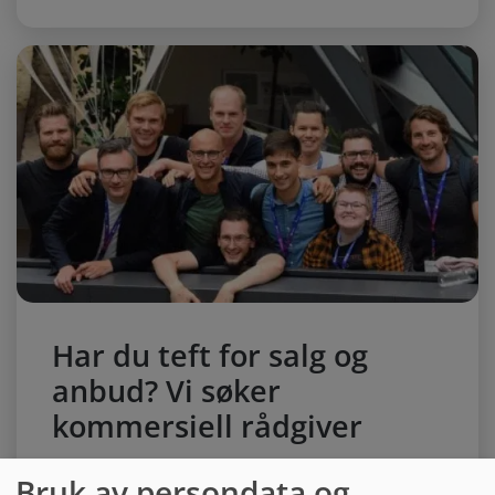
Har du teft for salg og
anbud? Vi søker
kommersiell rådgiver
Er du lidenskapelig opptatt av salg og har erfaring fra
Bruk av persondata og