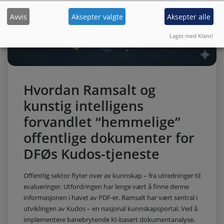
Avvis
Aksepter valgte
Aksepter alle
Laget med Klaro!
Hvordan Ramsalt og
kunstig intelligens
forvandlet “hemmelige”
offentlige dokumenter for
DFØs Kudos-tjeneste
Offentlig sektor flyter over av kunnskap – fra utredninger til
evalueringer. Utfordringen har lenge vært å finne denne
informasjonen i havet av PDF-er. Ramsalt har vært sentral i
utviklingen av Kudos – en nasjonal kunnskapsportal. Ved å
implementere banebrytende KI-basert dokumentanalyse,