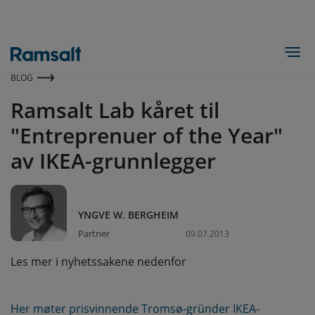
Hopp
til
hovedinnhold
Togg
BLOG
Ramsalt Lab kåret til
"Entreprenuer of the Year"
av IKEA-grunnlegger
YNGVE W. BERGHEIM
Partner
09.07.2013
Les mer i nyhetssakene nedenfor
Her møter prisvinnende Tromsø-gründer IKEA-